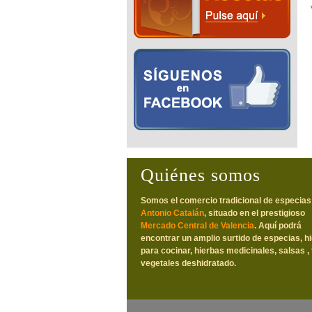
Quiénes somos
Somos el comercio tradicional de especias
Antonio Catalán
, situado en el prestigioso
Mercado Central de Valencia
. Aquí podrá
encontrar un amplio surtido de especias, h
para cocinar, hierbas medicinales, salsas , 
vegetales deshidratado.