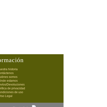
ormación
estra historia
ontáctenos
uiénes somos
ónde estamos
nvíos/Devoluciones
lítica de privacidad
ondiciones de uso
iso Legal