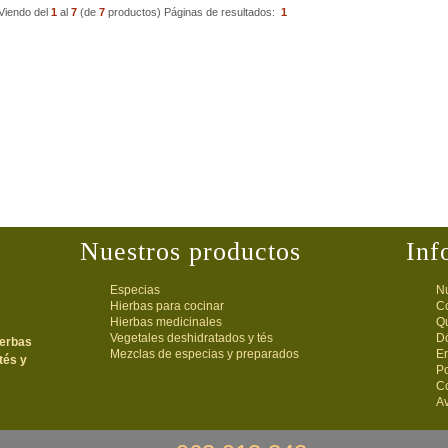
Viendo del
1
al
7
(de
7
productos)
Páginas de resultados:
1
Nuestros productos
Inf
Especias
Nu
Hierbas para cocinar
C
Hierbas medicinales
Q
Vegetales deshidratados y tés
D
ierbas
Mezclas de especias y preparados
E
tés y
Po
C
Av