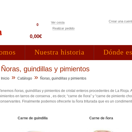
Crear una cuen
Ver cesta
0
Realizar pedido
Acceso clientes
0,00€
somos
Nuestra historia
Dónde e
Ñoras, guindillas y pimientos
»
»
Inicio
Catálogo
Ñoras, guindillas y pimientos
Tenemos ñoras, guindillas y pimientos de cristal enteros procedentes de La Rioja
pimientos en tarros de conserva , es decir, “carne de ñora” y “carne de pimiento ch
conservantes. Finalmente podemos ofrecerle la ñora triturada que es un condimento
Carne de guindilla
Carne de ñora