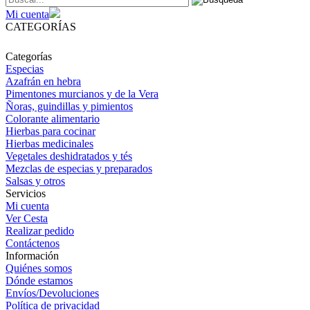
Mi cuenta
CATEGORÍAS
Categorías
Especias
Azafrán en hebra
Pimentones murcianos y de la Vera
Ñoras, guindillas y pimientos
Colorante alimentario
Hierbas para cocinar
Hierbas medicinales
Vegetales deshidratados y tés
Mezclas de especias y preparados
Salsas y otros
Servicios
Mi cuenta
Ver Cesta
Realizar pedido
Contáctenos
Información
Quiénes somos
Dónde estamos
Envíos/Devoluciones
Política de privacidad