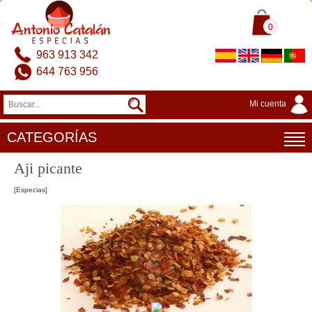
0
963 913 342
644 763 956
Mi cuenta
CATEGORÍAS
Aji picante
[Especias]