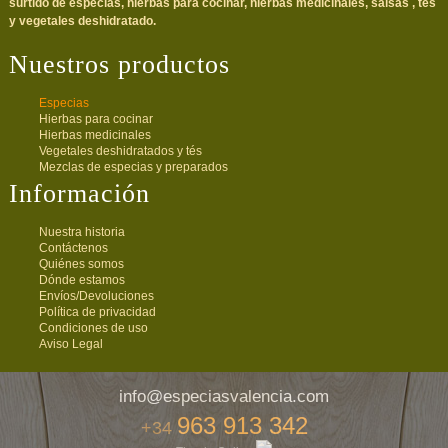
surtido de especias, hierbas para cocinar, hierbas medicinales, salsas , tés
y vegetales deshidratado.
Nuestros productos
Especias
Hierbas para cocinar
Hierbas medicinales
Vegetales deshidratados y tés
Mezclas de especias y preparados
Información
Nuestra historia
Contáctenos
Quiénes somos
Dónde estamos
Envíos/Devoluciones
Política de privacidad
Condiciones de uso
Aviso Legal
info@especiasvalencia.com
963 913 342
+34