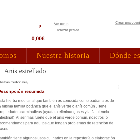
Crear una cuen
Ver cesta
0
Realizar pedido
Acceso clientes
0,00€
somos
Nuestra historia
Dónde e
Anis estrellado
Hierbas medicinales]
Descripción resumida
sta hierba medicinal que también es conocida como badiana es de
a misma familia botánica que el anís verde o anís común .Tiene
ropiedades carminativas (ayuda a eliminar gases y la flatulencia
ntestinal). Al ser más fuerte que el anís verde común, nosotros lo
ecomendamos para adultos que tengan problemas de retención de
ases.
ambién tiene algunos usos culinarios en la repostería o elaboración