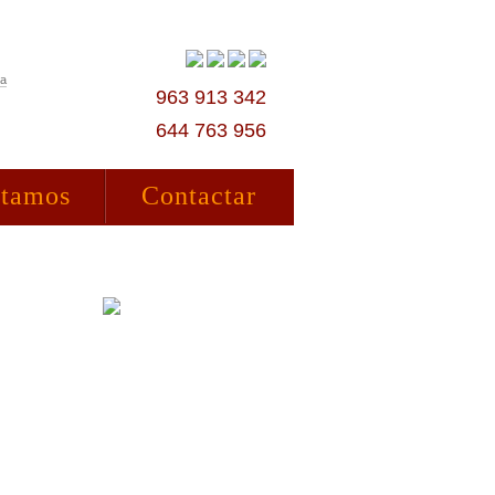
ta
963 913 342
644 763 956
stamos
Contactar