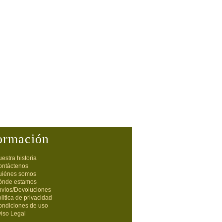
ormación
estra historia
ontáctenos
uiénes somos
ónde estamos
nvíos/Devoluciones
lítica de privacidad
ondiciones de uso
iso Legal