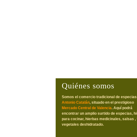
Quiénes somos
Somos el comercio tradicional de especias
Antonio Catalán
, situado en el prestigioso
Mercado Central de Valencia
. Aquí podrá
encontrar un amplio surtido de especias, h
para cocinar, hierbas medicinales, salsas , 
vegetales deshidratado.