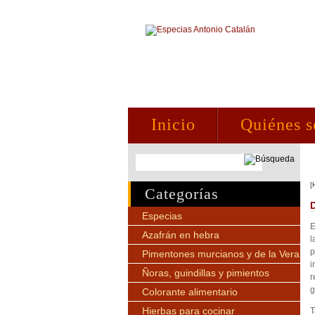
Inicio
Quiénes 
[
Categorías
Especias
E
Azafrán en hebra
l
p
Pimentones murcianos y de la Vera
i
Ñoras, guindillas y pimientos
r
g
Colorante alimentario
Hierbas para cocinar
T