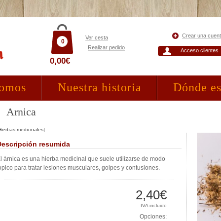
Crear una cuen
Ver cesta
0
Realizar pedido
Acceso clientes
0,00€
somos
Nuestra historia
Dónde e
Arnica
Hierbas medicinales]
Descripción resumida
l árnica es una hierba medicinal que suele utilizarse de modo
ópico para tratar lesiones musculares, golpes y contusiones.
2,40€
IVA incluido
Opciones: