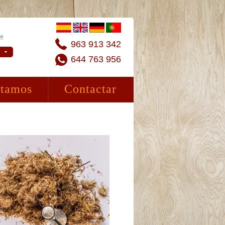
ta
963 913 342
644 763 956
stamos
Contactar