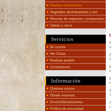
Hierbas medicinales
Vegetales deshidratados y tés
Mezclas de especias y preparados
Salsas y otros
Servicios
E
Mi cuenta
d
Ver Cesta
A
d
Realizar pedido
R
Contáctenos
d
M
Información
s
Quiénes somos
A
r
Dónde estamos
Envíos/Devoluciones
T
c
Política de privacidad