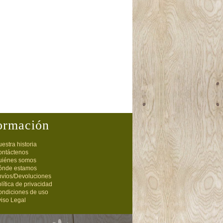
ormación
estra historia
ontáctenos
uiénes somos
ónde estamos
nvíos/Devoluciones
lítica de privacidad
ondiciones de uso
iso Legal