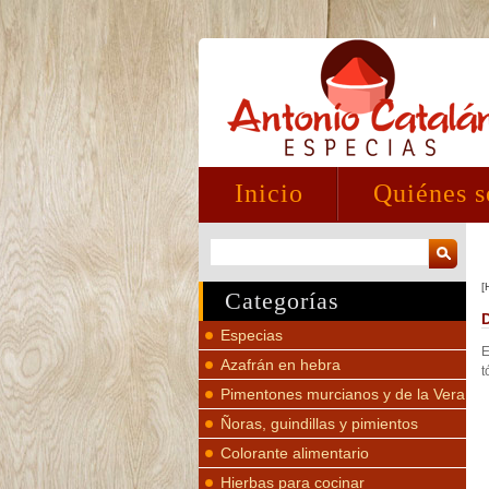
Inicio
Quiénes 
[
Categorías
Especias
E
Azafrán en hebra
t
Pimentones murcianos y de la Vera
Ñoras, guindillas y pimientos
Colorante alimentario
Hierbas para cocinar