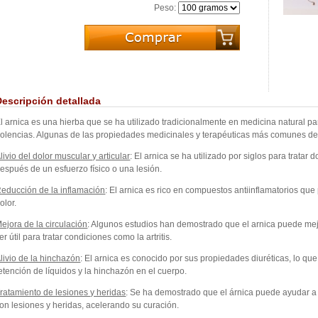
Peso:
Descripción detallada
l arnica es una hierba que se ha utilizado tradicionalmente en medicina natural pa
olencias. Algunas de las propiedades medicinales y terapéuticas más comunes del
livio del dolor muscular y articular
: El arnica se ha utilizado por siglos para tratar
espués de un esfuerzo físico o una lesión.
educción de la inflamación
: El arnica es rico en compuestos antiinflamatorios que
olor.
ejora de la circulación
: Algunos estudios han demostrado que el arnica puede mejo
er útil para tratar condiciones como la artritis.
livio de la hinchazón
: El arnica es conocido por sus propiedades diuréticas, lo que
etención de líquidos y la hinchazón en el cuerpo.
ratamiento de lesiones y heridas
: Se ha demostrado que el árnica puede ayudar a r
on lesiones y heridas, acelerando su curación.