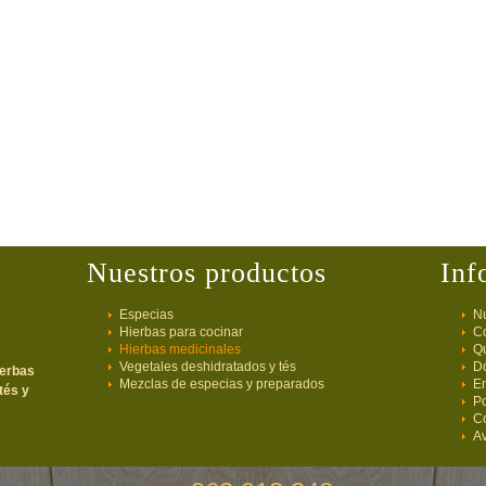
Nuestros productos
Inf
Especias
Nu
Hierbas para cocinar
C
Hierbas medicinales
Q
Vegetales deshidratados y tés
D
ierbas
Mezclas de especias y preparados
E
tés y
Po
C
Av