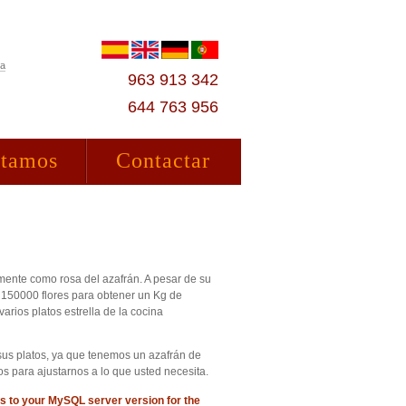
ta
963 913 342
644 763 956
stamos
Contactar
lmente como rosa del azafrán. A pesar de su
a 150000 flores para obtener un Kg de
rios platos estrella de la cocina
sus platos, ya que tenemos un azafrán de
os para ajustarnos a lo que usted necesita.
s to your MySQL server version for the