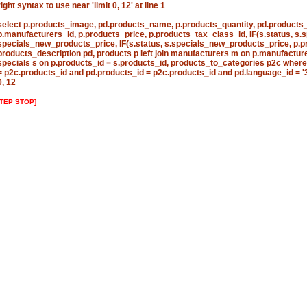
right syntax to use near 'limit 0, 12' at line 1
select p.products_image, pd.products_name, p.products_quantity, pd.products_
p.manufacturers_id, p.products_price, p.products_tax_class_id, IF(s.status, 
specials_new_products_price, IF(s.status, s.specials_new_products_price, p.pr
products_description pd, products p left join manufacturers m on p.manufacture
specials s on p.products_id = s.products_id, products_to_categories p2c where
= p2c.products_id and pd.products_id = p2c.products_id and pd.language_id = '3'
0, 12
[TEP STOP]