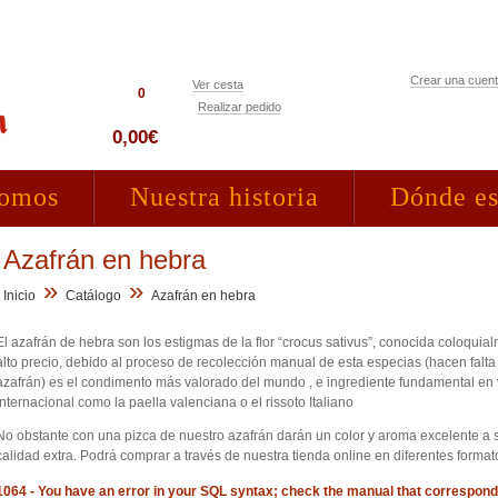
Crear una cuen
Ver cesta
0
Realizar pedido
Acceso clientes
0,00€
somos
Nuestra historia
Dónde e
Azafrán en hebra
»
»
Inicio
Catálogo
Azafrán en hebra
El azafrán de hebra son los estigmas de la flor “crocus sativus”, conocida coloquia
alto precio, debido al proceso de recolección manual de esta especias (hacen falt
azafrán) es el condimento más valorado del mundo , e ingrediente fundamental en va
internacional como la paella valenciana o el rissoto Italiano
No obstante con una pizca de nuestro azafrán darán un color y aroma excelente a 
calidad extra. Podrá comprar a través de nuestra tienda online en diferentes format
1064 - You have an error in your SQL syntax; check the manual that correspond