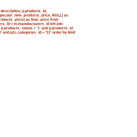
description, p.products_id,
s.specials_new_products_price, NULL) as
oducts_price) as final_price from
rs_id = m.manufacturers_id left join
 p.products_status = '1' and p.products_id
 and p2c.categories_id = '31' order by limit