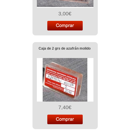
3,00€
Caja de 2 grs de azafrán molido
7,40€