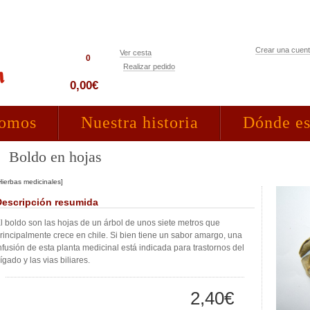
Crear una cuen
Ver cesta
0
Realizar pedido
Acceso clientes
0,00€
somos
Nuestra historia
Dónde e
Boldo en hojas
Hierbas medicinales]
Descripción resumida
l boldo son las hojas de un árbol de unos siete metros que
rincipalmente crece en chile. Si bien tiene un sabor amargo, una
nfusión de esta planta medicinal está indicada para trastornos del
ígado y las vias biliares.
2,40€