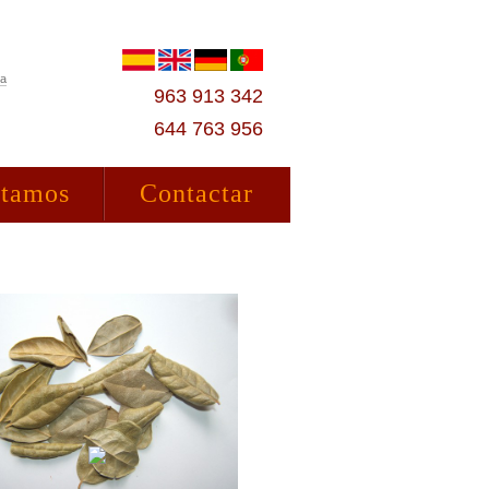
ta
963 913 342
644 763 956
stamos
Contactar