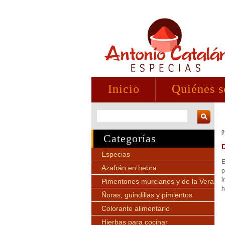
Inicio
Quiénes 
[
Categorías
Especias
E
Azafrán en hebra
p
i
Pimentones murcianos y de la Vera
h
Ñoras, guindillas y pimientos
Colorante alimentario
Hierbas para cocinar