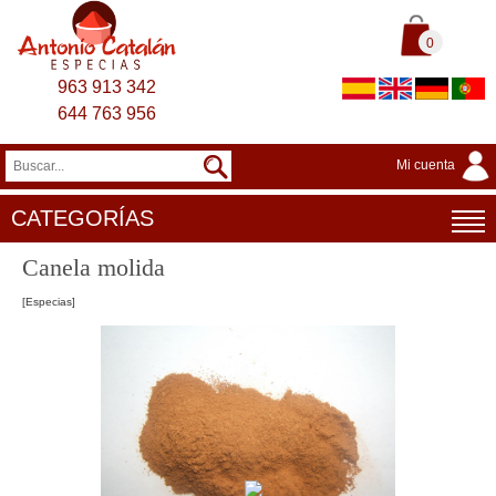
0
963 913 342
644 763 956
Mi cuenta
CATEGORÍAS
Canela molida
[Especias]