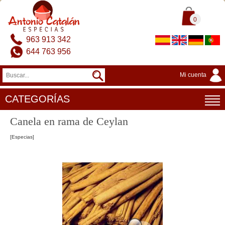
0
963 913 342
644 763 956
Mi cuenta
CATEGORÍAS
Canela en rama de Ceylan
[Especias]