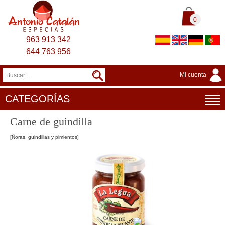
0
963 913 342
644 763 956
Mi cuenta
CATEGORÍAS
Carne de guindilla
[Ñoras, guindillas y pimientos]