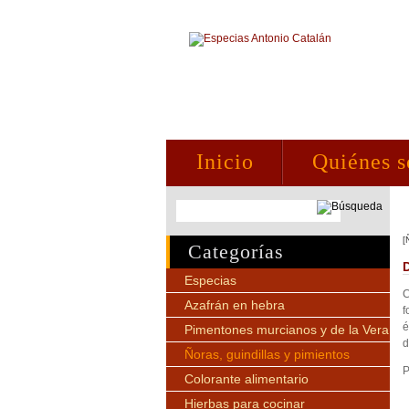
Inicio
Quiénes 
[
Categorías
Especias
C
Azafrán en hebra
f
é
Pimentones murcianos y de la Vera
d
Ñoras, guindillas y pimientos
P
Colorante alimentario
Hierbas para cocinar