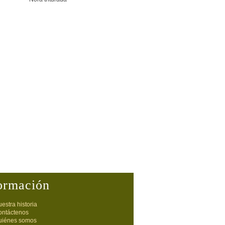
ormación
estra historia
ontáctenos
uiénes somos