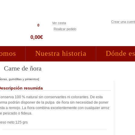
Crear una cuen
Ver cesta
0
Realizar pedido
Acceso clientes
0,00€
somos
Nuestra historia
Dónde e
Carne de ñora
Ñoras, guindillas y pimientos]
Descripción resumida
onserva 100 % natural sin conservantes ni colorantes. De esta
orma podrán disponer de la pulpa de ñora sin necesidad de poner
sta a remojo. La ñora combina excelentemente con cualquier arroz
e pescado o fideua.
eso neto:125 grs