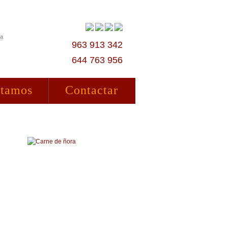
ta
963 913 342
644 763 956
stamos
Contactar