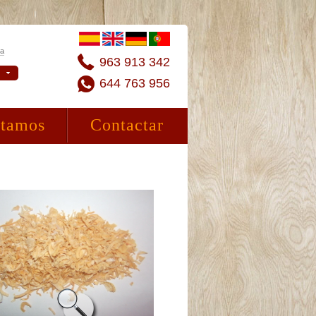
ta
963 913 342
644 763 956
stamos
Contactar