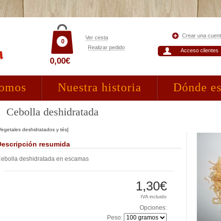
Crear una cuen
Ver cesta
0
Realizar pedido
Acceso clientes
0,00€
somos
Nuestra historia
Dónde e
Cebolla deshidratada
Vegetales deshidratados y tés]
Descripción resumida
ebolla deshidratada en escamas
1,30€
IVA incluido
Opciones:
Peso: