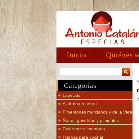
Inicio
Quiénes 
[
Categorías
Especias
C
Azafrán en hebra
Pimentones murcianos y de la Vera
Ñoras, guindillas y pimientos
Colorante alimentario
Hierbas para cocinar