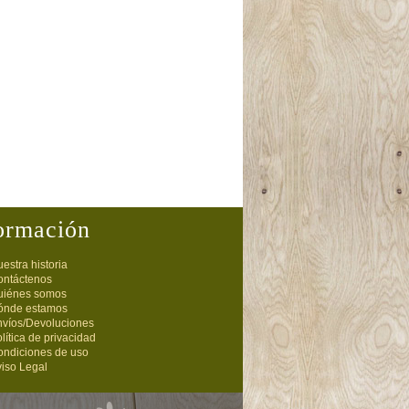
ormación
estra historia
ontáctenos
uiénes somos
ónde estamos
nvíos/Devoluciones
lítica de privacidad
ondiciones de uso
iso Legal