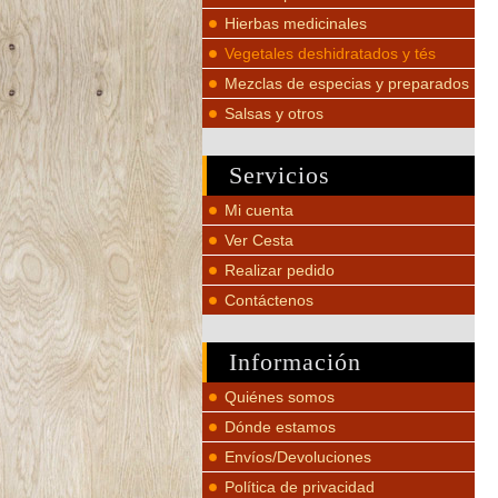
Hierbas medicinales
Vegetales deshidratados y tés
Mezclas de especias y preparados
Salsas y otros
Servicios
Mi cuenta
Ver Cesta
Realizar pedido
Contáctenos
Información
Quiénes somos
Dónde estamos
Envíos/Devoluciones
Política de privacidad