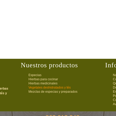
Nuestros productos
Inf
Especias
Nu
Hierbas para cocinar
C
Hierbas medicinales
Q
Vegetales deshidratados y tés
D
ierbas
Mezclas de especias y preparados
E
tés y
Po
C
Av