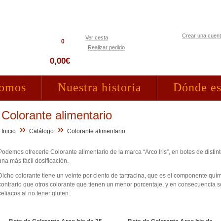
Crear una cuen
Ver cesta
0
Realizar pedido
Acceso clientes
0,00€
somos
Nuestra historia
Dónde e
Colorante alimentario
»
»
Inicio
Catálogo
Colorante alimentario
Podemos ofrecerle Colorante alimentario de la marca “Arco Iris”, en botes de disti
una más fácil dosificación.
Dicho colorante tiene un veinte por ciento de tartracina, que es el componente quí
contrario que otros colorante que tienen un menor porcentaje, y en consecuencia 
celiacos al no tener gluten.