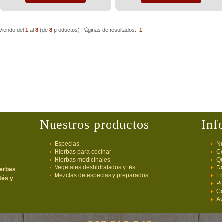
Viendo del
1
al
8
(de
8
productos)
Páginas de resultados:
1
Nuestros productos
Inf
Especias
Nu
Hierbas para cocinar
C
Hierbas medicinales
Q
Vegetales deshidratados y tés
D
ierbas
Mezclas de especias y preparados
E
tés y
Po
C
Av