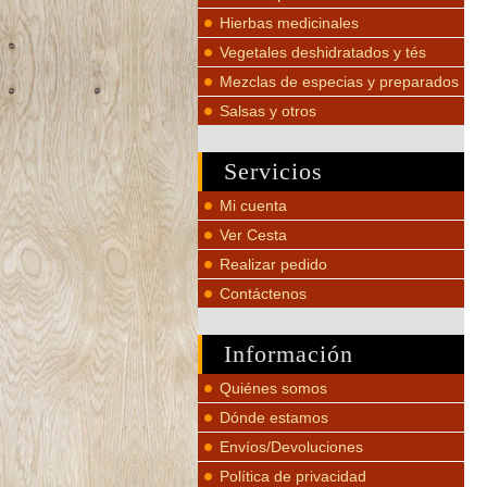
Hierbas medicinales
Vegetales deshidratados y tés
Mezclas de especias y preparados
Salsas y otros
Servicios
Mi cuenta
Ver Cesta
Realizar pedido
Contáctenos
Información
Quiénes somos
Dónde estamos
Envíos/Devoluciones
Política de privacidad