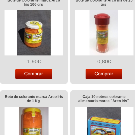
Bote de Colorante marca Arco
Bote de Colorante Arco Iris de 25
Iris 100 grs
grs
1,90€
0,80€
Bote de colorante marca Arco Iris
Caja 10 sobres colorante
de 1 Kg
alimentario marca "Arco iris"