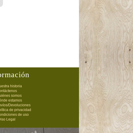
ormación
estra historia
ontáctenos
uiénes somos
ónde estamos
nvíos/Devoluciones
lítica de privacidad
ondiciones de uso
iso Legal