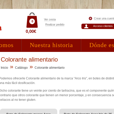
Crear una cuen
Ver cesta
0
Realizar pedido
Acceso clientes
0,00€
somos
Nuestra historia
Dónde e
Colorante alimentario
»
»
Inicio
Catálogo
Colorante alimentario
Podemos ofrecerle Colorante alimentario de la marca “Arco Iris”, en botes de disti
una más fácil dosificación.
Dicho colorante tiene un veinte por ciento de tartracina, que es el componente quí
contrario que otros colorante que tienen un menor porcentaje, y en consecuencia 
celiacos al no tener gluten.