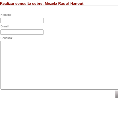
Realizar consulta sobre: Mezcla Ras al Hanout
Nombre:
E-mail:
Consulta: