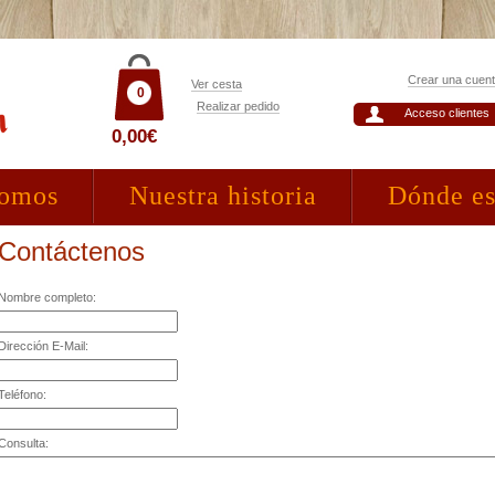
Crear una cuen
Ver cesta
0
Realizar pedido
Acceso clientes
0,00€
somos
Nuestra historia
Dónde e
Contáctenos
Nombre completo:
Dirección E-Mail:
Teléfono:
Consulta: