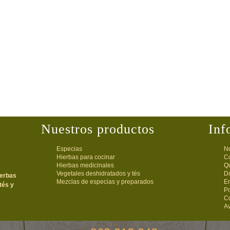
Nuestros productos
Inf
Especias
Nu
Hierbas para cocinar
C
Hierbas medicinales
Q
Vegetales deshidratados y tés
D
ierbas
Mezclas de especias y preparados
E
tés y
Po
C
Av