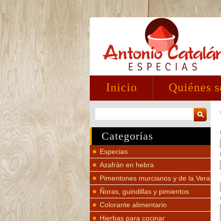
Inicio
Quiénes 
Categorías
Especias
Azafrán en hebra
Pimentones murcianos y de la Vera
Ñoras, guindillas y pimientos
Colorante alimentario
Hierbas para cocinar