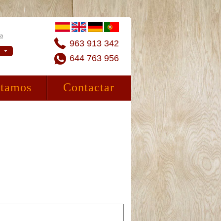
ta
963 913 342
644 763 956
stamos
Contactar