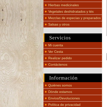
Hierbas medicinales
Vegetales deshidratados y tés
Mezclas de especias y preparados
Salsas y otros
Servicios
Mi cuenta
Ver Cesta
Realizar pedido
Contáctenos
Información
Quiénes somos
Dónde estamos
Envíos/Devoluciones
Política de privacidad