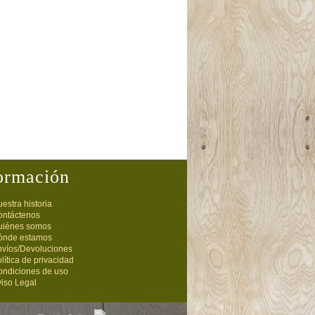
ormación
estra historia
ontáctenos
uiénes somos
ónde estamos
nvíos/Devoluciones
lítica de privacidad
ondiciones de uso
iso Legal