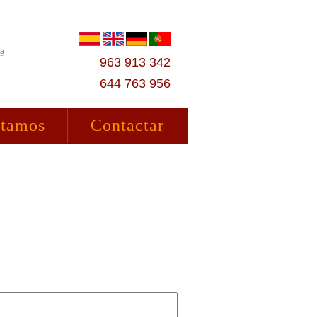
ta
963 913 342
644 763 956
stamos
Contactar