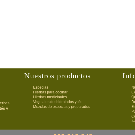
Nuestros productos
Inf
Especias
Nu
Hierbas para cocinar
C
Hierbas medicinales
Q
Vegetales deshidratados y tés
D
ierbas
Mezclas de especias y preparados
E
tés y
Po
C
Av