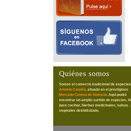
Quiénes somos
Somos el comercio tradicional de especias
Antonio Catalán
, situado en el prestigioso
Mercado Central de Valencia
. Aquí podrá
encontrar un amplio surtido de especias, h
para cocinar, hierbas medicinales, salsas , 
vegetales deshidratado.