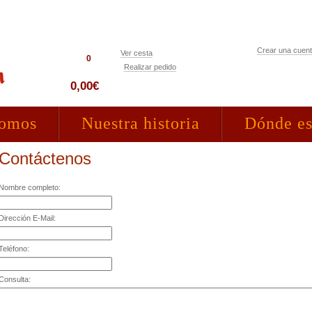
Crear una cuen
Ver cesta
0
Realizar pedido
Acceso clientes
0,00€
somos
Nuestra historia
Dónde e
Contáctenos
Nombre completo:
Dirección E-Mail:
Teléfono:
Consulta: