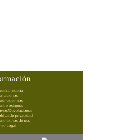
ormación
estra historia
ontáctenos
uiénes somos
ónde estamos
nvíos/Devoluciones
lítica de privacidad
ondiciones de uso
iso Legal