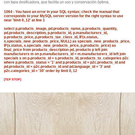
con tapa dosificadora, que facilita un uso y conservación óptima.
1064 - You have an error in your SQL syntax; check the manual that
corresponds to your MySQL server version for the right syntax to use
near 'limit 0, 12' at line 1
select p.products_image, pd.products_name, p.products_quantity,
pd.products_description, p.products_id, p.manufacturers_id,
p.products_price, p.products_tax_class_id, IF(s.status,
s.specials_new_products_price, NULL) as specials_new_products_price,
IF(s.status, s.specials_new_products_price, p.products_price) as
final_price from products_description pd, products p left join
manufacturers m on p.manufacturers_id = m.manufacturers_id left join
specials s on p.products_id = s.products_id, products_to_categories p2c
where p.products_status = '1' and p.products_id = p2c.products_id and
pd.products_id = p2c.products_id and pd.language_id = '3' and
p2c.categories_id = '30' order by limit 0, 12
[TEP STOP]