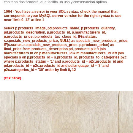
con tapa dosificadora, que facilita un uso y conservación óptima.
1064 - You have an error in your SQL syntax; check the manual that
corresponds to your MySQL server version for the right syntax to use
near 'limit 0, 12' at line 1
select p.products_image, pd.products_name, p.products_quantity,
pd.products_description, p.products_id, p.manufacturers_id,
p.products_price, p.products_tax_class_id, IF(s.status,
s.specials_new_products_price, NULL) as specials_new_products_price,
IF(s.status, s.specials_new_products_price, p.products_price) as
final_price from products_description pd, products p left join
manufacturers m on p.manufacturers_id = m.manufacturers_id left join
specials s on p.products_id = s.products_id, products_to_categories p2c
where p.products_status = '1' and p.products_id = p2c.products_id and
pd.products_id = p2c.products_id and pd.language_id = '3' and
p2c.categories_id = '30' order by limit 0, 12
[TEP STOP]