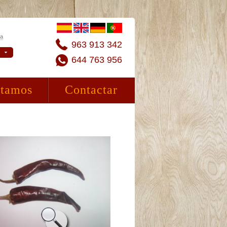
ta
963 913 342
644 763 956
stamos
Contactar