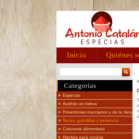
Inicio
Quiénes 
[
Categorías
Especias
S
Azafrán en hebra
p
n
Pimentones murcianos y de la Vera
t
Ñoras, guindillas y pimientos
Colorante alimentario
Hierbas para cocinar