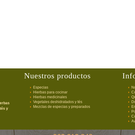
Nuestros productos
Inf
Especias
Nu
Hierbas para cocinar
C
Hierbas medicinales
Q
Vegetales deshidratados y tés
D
ierbas
Mezclas de especias y preparados
E
tés y
Po
C
Av