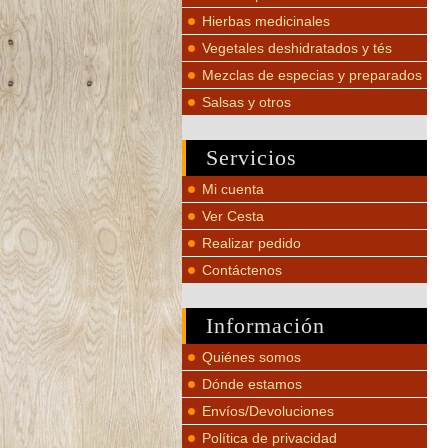
Hierbas medicinales
Vegetales deshidratados y tés
Mezclas de especias y preparados
Salsas y otros
Servicios
Mi cuenta
Ver Cesta
Realizar pedido
Contáctenos
Información
Quiénes somos
Dónde estamos
Envíos/Devoluciones
Política de privacidad