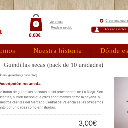
Crear una cuen
Ver cesta
0
Realizar pedido
Acceso clientes
0,00€
somos
Nuestra historia
Dónde e
Guindillas secas (pack de 10 unidades)
Ñoras, guindillas y pimientos]
Descripción resumida
e tratan de guindillas secadas al sol procedentes de La Rioja. Son
icantes, si bien menos que otros condimentos como la cayena. A
uestros clientes del Mercado Central de Valencia se las ofrecemos
anto por unidades como enristradas.
3,00€