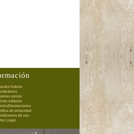
ormación
estra historia
ontáctenos
uiénes somos
ónde estamos
nvíos/Devoluciones
lítica de privacidad
ondiciones de uso
iso Legal