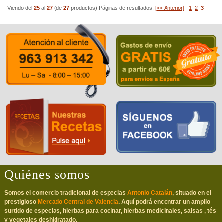
Viendo del
25
al
27
(de
27
productos)
Páginas de resultados:
[<< Anterior]
1
2
3
Quiénes somos
Somos el comercio tradicional de especias
Antonio Catalán
, situado en el
prestigioso
Mercado Central de Valencia
. Aquí podrá encontrar un amplio
surtido de especias, hierbas para cocinar, hierbas medicinales, salsas , tés
y vegetales deshidratado.