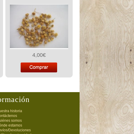
4,00€
ormación
estra historia
ontáctenos
uiénes somos
ónde estamos
nvíos/Devoluciones