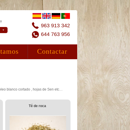
ta
963 913 342
644 763 956
stamos
Contactar
oleo blanco cortado , hojas de Sen etc…
Té de roca