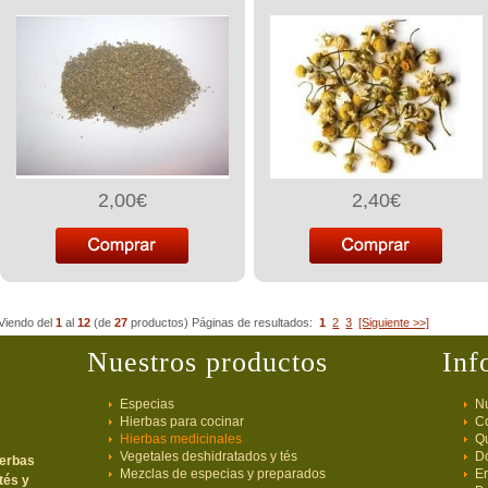
2,00€
2,40€
Viendo del
1
al
12
(de
27
productos)
Páginas de resultados:
1
2
3
[Siguiente >>]
Nuestros productos
Inf
Especias
Nu
Hierbas para cocinar
C
Hierbas medicinales
Q
Vegetales deshidratados y tés
D
ierbas
Mezclas de especias y preparados
E
tés y