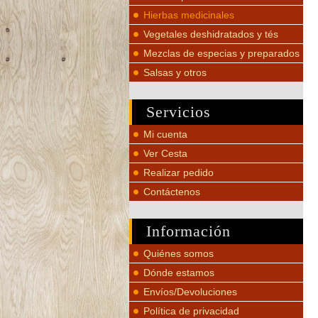
Hierbas medicinales
Vegetales deshidratados y tés
Mezclas de especias y preparados
Salsas y otros
Servicios
Mi cuenta
Ver Cesta
Realizar pedido
Contáctenos
Información
Quiénes somos
Dónde estamos
Envíos/Devoluciones
Política de privacidad