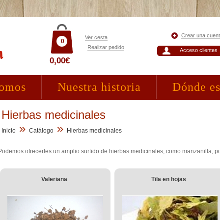
Crear una cuen
Ver cesta
0
Realizar pedido
Acceso clientes
0,00€
somos
Nuestra historia
Dónde e
Hierbas medicinales
»
»
Inicio
Catálogo
Hierbas medicinales
Podemos ofrecerles un amplio surtido de hierbas medicinales, como manzanilla, p
Valeriana
Tila en hojas