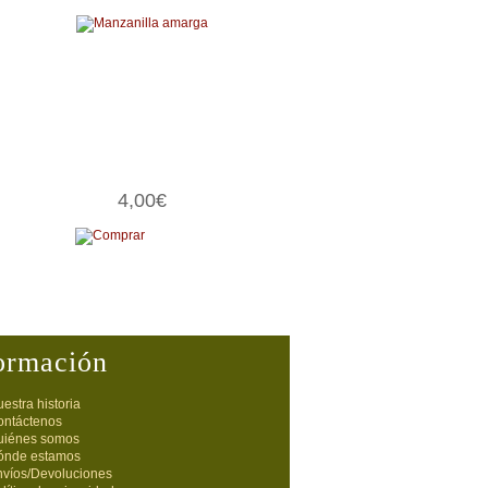
4,00€
ormación
estra historia
ontáctenos
uiénes somos
ónde estamos
nvíos/Devoluciones