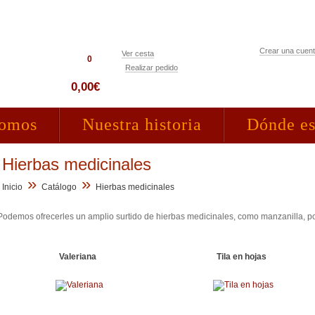
Crear una cuen
Ver cesta
0
Realizar pedido
Acceso clientes
0,00€
somos
Nuestra historia
Dónde e
Hierbas medicinales
»
»
Inicio
Catálogo
Hierbas medicinales
Podemos ofrecerles un amplio surtido de hierbas medicinales, como manzanilla, p
Valeriana
Tila en hojas