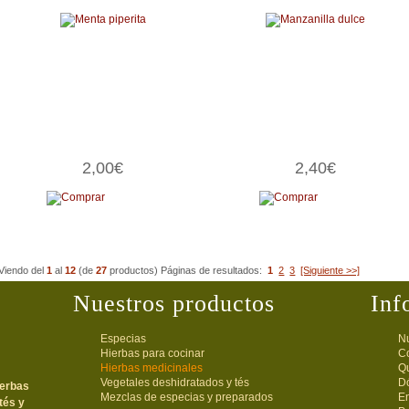
2,00€
2,40€
Viendo del
1
al
12
(de
27
productos)
Páginas de resultados:
1
2
3
[Siguiente >>]
Nuestros productos
Inf
Especias
Nu
Hierbas para cocinar
C
Hierbas medicinales
Q
Vegetales deshidratados y tés
D
ierbas
Mezclas de especias y preparados
E
tés y