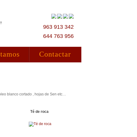
ta
963 913 342
644 763 956
stamos
Contactar
oleo blanco cortado , hojas de Sen etc…
Té de roca