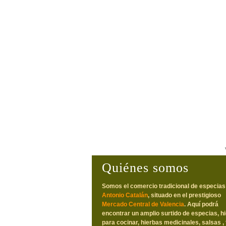
Quiénes somos
Somos el comercio tradicional de especias
Antonio Catalán
, situado en el prestigioso
Mercado Central de Valencia
. Aquí podrá
encontrar un amplio surtido de especias, h
para cocinar, hierbas medicinales, salsas , 