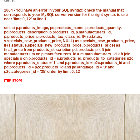
carne.
1064 - You have an error in your SQL syntax; check the manual that
corresponds to your MySQL server version for the right syntax to use
near 'limit 0, 12' at line 1
select p.products_image, pd.products_name, p.products_quantity,
pd.products_description, p.products_id, p.manufacturers_id,
p.products_price, p.products_tax_class_id, IF(s.status,
s.specials_new_products_price, NULL) as specials_new_products_price,
IF(s.status, s.specials_new_products_price, p.products_price) as
final_price from products_description pd, products p left join
manufacturers m on p.manufacturers_id = m.manufacturers_id left join
specials s on p.products_id = s.products_id, products_to_categories p2c
where p.products_status = '1' and p.products_id = p2c.products_id and
pd.products_id = p2c.products_id and pd.language_id = '3' and
p2c.categories_id = '35' order by limit 0, 12
[TEP STOP]