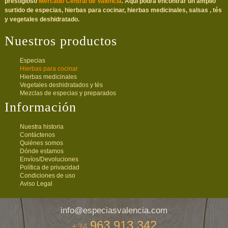
prestigioso
Mercado Central de Valencia
. Aquí podrá encontrar un amplio
surtido de especias, hierbas para cocinar, hierbas medicinales, salsas , tés
y vegetales deshidratado.
Nuestros productos
Especias
Hierbas para cocinar
Hierbas medicinales
Vegetales deshidratados y tés
Mezclas de especias y preparados
Información
Nuestra historia
Contáctenos
Quiénes somos
Dónde estamos
Envíos/Devoluciones
Política de privacidad
Condiciones de uso
Aviso Legal
info@especiasvalencia.com
963 913 342
+34