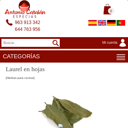
0
963 913 342
644 763 956
Mi cuenta
CATEGORÍAS
Laurel en hojas
[Hierbas para cocinar]