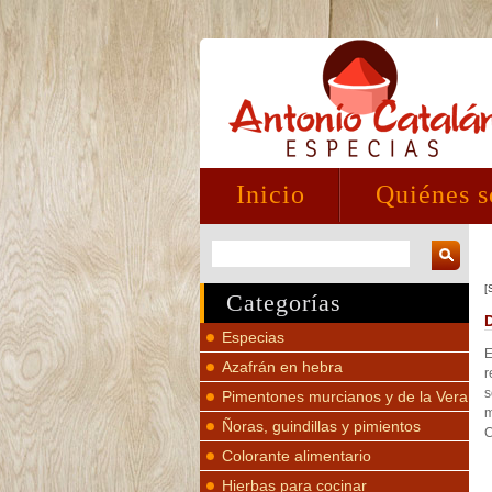
Inicio
Quiénes 
[
Categorías
Especias
E
Azafrán en hebra
r
s
Pimentones murcianos y de la Vera
m
Ñoras, guindillas y pimientos
C
Colorante alimentario
Hierbas para cocinar