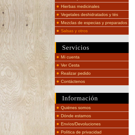
Hierbas medicinales
Vegetales deshidratados y tés
Mezclas de especias y preparados
Salsas y otros
Servicios
Mi cuenta
Ver Cesta
Realizar pedido
Contáctenos
Información
Quiénes somos
Dónde estamos
Envíos/Devoluciones
Política de privacidad