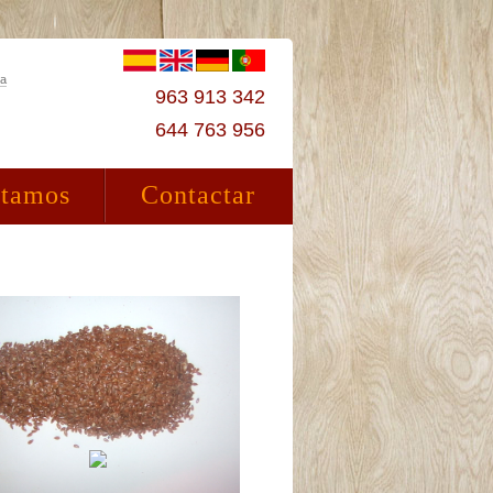
ta
963 913 342
644 763 956
stamos
Contactar