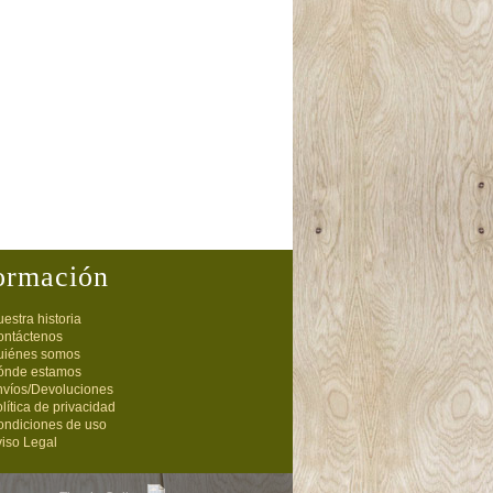
ormación
estra historia
ontáctenos
uiénes somos
ónde estamos
nvíos/Devoluciones
lítica de privacidad
ondiciones de uso
iso Legal