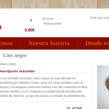
Crear una cuen
Ver cesta
0
Realizar pedido
Acceso clientes
0,00€
somos
Nuestra historia
Dónde e
Lino negro
Salsas y otros]
Descripción resumida
l Lino también conocido como Linaza es muy utilizado en
epostería para añadirlo al pan, junto con otras semillas como el
ésamo o la amapola. Asimismo debido a su alto contenido en fibra,
uchos clientes nos lo compran en nuestra tienda del Mercado
entral de Valencia, ya que les ayuda a combatir el estreñimiento.