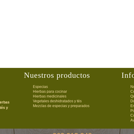
Nuestros productos
Inf
Especias
Nu
Hierbas para cocinar
C
Hierbas medicinales
Q
Vegetales deshidratados y tés
D
ierbas
Mezclas de especias y preparados
E
tés y
Po
C
Av