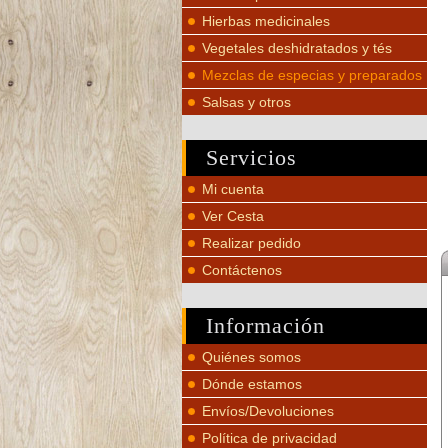
Hierbas medicinales
Vegetales deshidratados y tés
Mezclas de especias y preparados
Salsas y otros
Servicios
Mi cuenta
Ver Cesta
Realizar pedido
Contáctenos
Información
Quiénes somos
Dónde estamos
Envíos/Devoluciones
Política de privacidad