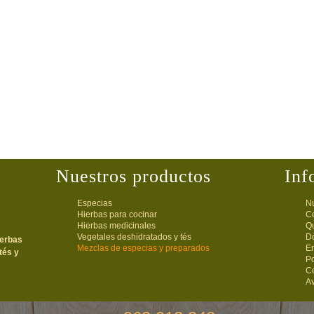
Nuestros productos
Inf
Especias
Nu
Hierbas para cocinar
C
Hierbas medicinales
Q
Vegetales deshidratados y tés
D
ierbas
Mezclas de especias y preparados
E
tés y
Po
C
Av