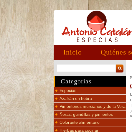
Inicio
Quiénes 
[
Categorías
Especias
M
Azafrán en hebra
D
T
Pimentones murcianos y de la Vera
,
Ñoras, guindillas y pimientos
a
Colorante alimentario
Hierbas para cocinar