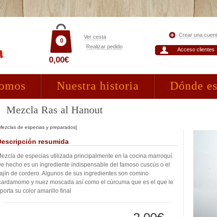
Crear una cuen
Ver cesta
0
Realizar pedido
Acceso clientes
0,00€
somos
Nuestra historia
Dónde e
Mezcla Ras al Hanout
Mezclas de especias y preparados]
Descripción resumida
ezcla de especias utilizada principalmente en la cocina marroquí.
e hecho es un ingrediente indispensable del famoso cuscús o el
ajín de cordero. Algunos de sus ingredientes son comino
cardamomo y nuez moscada así como el cúrcuma que es el que le
porta su color amarillo final