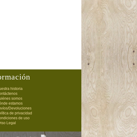
ormación
estra historia
ontáctenos
uiénes somos
ónde estamos
nvíos/Devoluciones
lítica de privacidad
ondiciones de uso
iso Legal