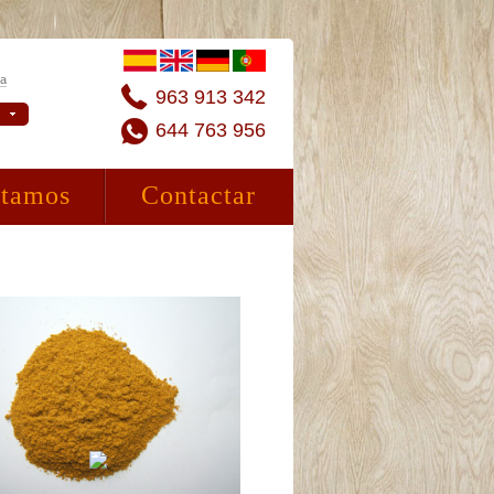
ta
963 913 342
644 763 956
stamos
Contactar