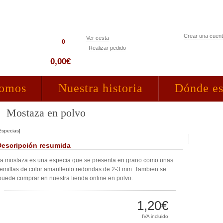
Crear una cuen
Ver cesta
0
Realizar pedido
Acceso clientes
0,00€
somos
Nuestra historia
Dónde e
Mostaza en polvo
Especias]
Descripción resumida
a mostaza es una especia que se presenta en grano como unas
emillas de color amarillento redondas de 2-3 mm .Tambien se
uede comprar en nuestra tienda online en polvo.
1,20€
IVA incluido