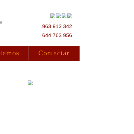
ta
963 913 342
644 763 956
stamos
Contactar