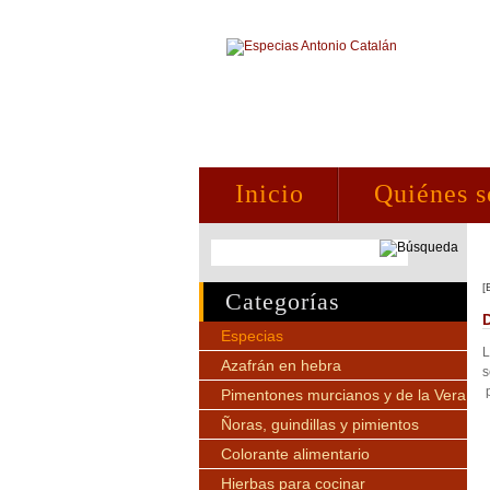
Inicio
Quiénes 
[
Categorías
Especias
L
Azafrán en hebra
s
p
Pimentones murcianos y de la Vera
Ñoras, guindillas y pimientos
Colorante alimentario
Hierbas para cocinar