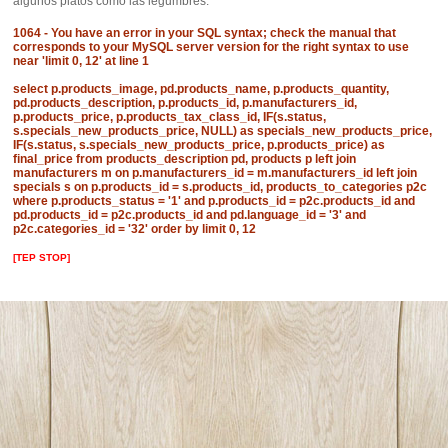
algunos platos como las legumbres.
1064 - You have an error in your SQL syntax; check the manual that
corresponds to your MySQL server version for the right syntax to use
near 'limit 0, 12' at line 1
select p.products_image, pd.products_name, p.products_quantity,
pd.products_description, p.products_id, p.manufacturers_id,
p.products_price, p.products_tax_class_id, IF(s.status,
s.specials_new_products_price, NULL) as specials_new_products_price,
IF(s.status, s.specials_new_products_price, p.products_price) as
final_price from products_description pd, products p left join
manufacturers m on p.manufacturers_id = m.manufacturers_id left join
specials s on p.products_id = s.products_id, products_to_categories p2c
where p.products_status = '1' and p.products_id = p2c.products_id and
pd.products_id = p2c.products_id and pd.language_id = '3' and
p2c.categories_id = '32' order by limit 0, 12
[TEP STOP]