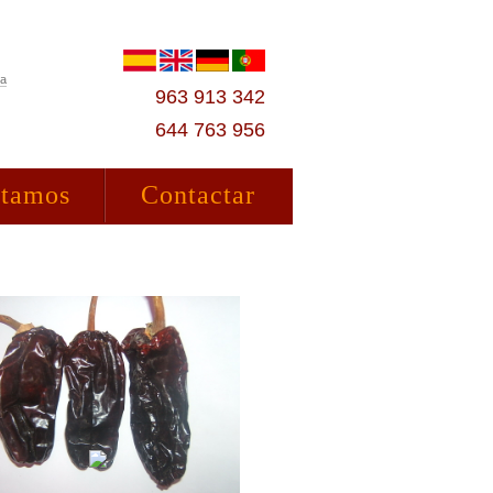
ta
963 913 342
644 763 956
stamos
Contactar