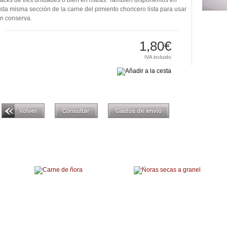
acks de tres unidades o bien en ristras. También disponemos en
sta misma sección de la carne del pimiento choricero lista para usar
n conserva.
1,80€
IVA incluido
Productos relacionados