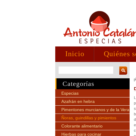
Inicio
Quiénes 
[
Categorías
Especias
L
Azafrán en hebra
p
s
Pimentones murcianos y de la Vera
b
Ñoras, guindillas y pimientos
d
e
Colorante alimentario
c
Hierbas para cocinar