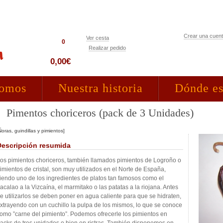
Crear una cuen
Ver cesta
0
Realizar pedido
Acceso clientes
0,00€
somos
Nuestra historia
Dónde e
Pimentos choriceros (pack de 3 Unidades)
Ñoras, guindillas y pimientos]
Descripción resumida
os pimientos choriceros, también llamados pimientos de Logroño o
imientos de cristal, son muy utilizados en el Norte de España,
iendo uno de los ingredientes de platos tan famosos como el
acalao a la Vizcaína, el marmitako o las patatas a la riojana. Antes
e utilizarlos se deben poner en agua caliente para que se hidraten,
xtrayendo con un cuchillo la pulpa de los mismos, lo que se conoce
omo ”carne del pimiento”. Podemos ofrecerle los pimientos en