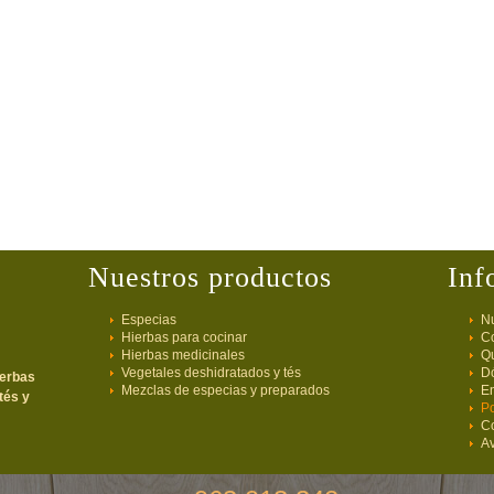
Nuestros productos
Inf
Especias
Nu
Hierbas para cocinar
C
Hierbas medicinales
Q
Vegetales deshidratados y tés
D
ierbas
Mezclas de especias y preparados
E
tés y
Po
C
Av