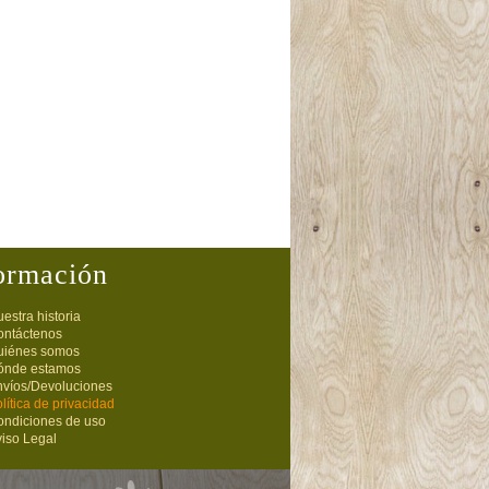
ormación
estra historia
ontáctenos
uiénes somos
ónde estamos
nvíos/Devoluciones
lítica de privacidad
ondiciones de uso
iso Legal