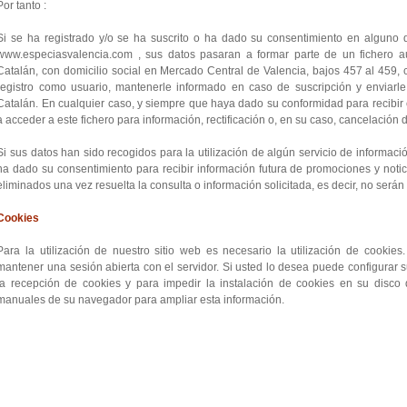
Por tanto :
Si se ha registrado y/o se ha suscrito o ha dado su consentimiento en alguno d
www.especiasvalencia.com , sus datos pasaran a formar parte de un fichero 
Catalán, con domicilio social en Mercado Central de Valencia, bajos 457 al 459, co
registro como usuario, mantenerle informado en caso de suscripción y enviarl
Catalán. En cualquier caso, y siempre que haya dado su conformidad para recibir 
a acceder a este fichero para información, rectificación o, en su caso, cancelación
Si sus datos han sido recogidos para la utilización de algún servicio de informaci
ha dado su consentimiento para recibir información futura de promociones y noti
eliminados una vez resuelta la consulta o información solicitada, es decir, no ser
Cookies
Para la utilización de nuestro sitio web es necesario la utilización de cookies.
mantener una sesión abierta con el servidor. Si usted lo desea puede configurar 
la recepción de cookies y para impedir la instalación de cookies en su disco d
manuales de su navegador para ampliar esta información.