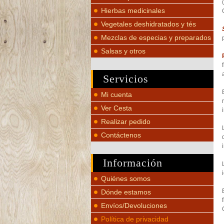
Hierbas medicinales
Vegetales deshidratados y tés
Mezclas de especias y preparados
Salsas y otros
Servicios
Mi cuenta
Ver Cesta
Realizar pedido
Contáctenos
Información
Quiénes somos
Dónde estamos
Envíos/Devoluciones
Política de privacidad