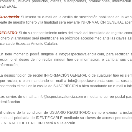
(comercial, nuevos productos, ofertas, suscripciones, promociones, informació
GENERAL.
Suscripción
: Si inserta su e-mail en la casilla de suscripción habilitada en la we
parte de nuestro fichero y la finalidad será enviarle INFORMACIÓN GENERAL acer
REGISTRO
: Si da su consentimiento antes del envío del formulario de registro co
fichero y la finalidad será identificarle en próximos accesos mediante las cla
acerca de Especias Antonio Catalán.
En todo momento podrá dirigirse a info@especiasvalencia.com, para rectificar s
recibir o el deseo de no recibir ningún tipo de información, o cambiar sus da
información,...
La desuscripción de recibir INFORMACIÓN GENERAL o de cualquier tipo es sie
que reciba, o bien mandando un mail a info@especiasvalencia.com. La suscrip
insertando el mail en la casilla de SUSCRIPCIÓN o bien mandando un e-mail a i
Los envíos de e-mail a info@especiasvalencia.com o mediante correo postal para
identificación .
El disfrute de la condición de USUARIO REGISTRADO siempre exigirá la inclusi
finalidad prioritaria de IDENTIFICARLE mediante su claves de acceso personal
GENERAL O DE OTRO TIPO será a su elección.