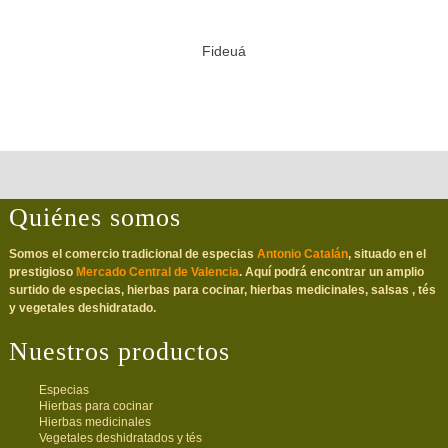
Fideuá
Quiénes somos
Somos el comercio tradicional de especias
Antonio Catalán
, situado en el
prestigioso
Mercado Central de Valencia
. Aquí podrá encontrar un amplio
surtido de especias, hierbas para cocinar, hierbas medicinales, salsas , tés
y vegetales deshidratado.
Nuestros productos
Especias
Hierbas para cocinar
Hierbas medicinales
Vegetales deshidratados y tés