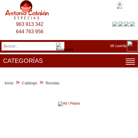
0
963 913 342
644 763 956
Mi cuenta
CATEGORÍAS
»
»
Inicio
Catálogo
Recetas