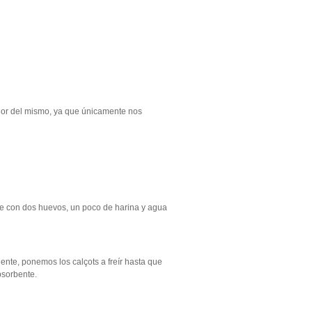
rior del mismo, ya que únicamente nos
e con dos huevos, un poco de harina y agua
nte, ponemos los calçots a freír hasta que
bsorbente.