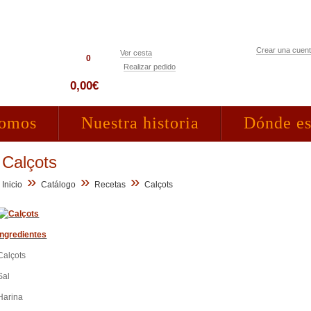
Crear una cuen
Ver cesta
0
Realizar pedido
Acceso clientes
0,00€
somos
Nuestra historia
Dónde e
Calçots
»
»
»
Inicio
Catálogo
Recetas
Calçots
Ingredientes
Calçots
Sal
Harina