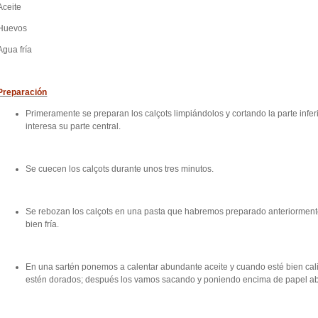
Aceite
Huevos
Agua fría
Preparación
Primeramente se preparan los calçots limpiándolos y cortando la parte infe
interesa su parte central.
Se cuecen los calçots durante unos tres minutos.
Se rebozan los calçots en una pasta que habremos preparado anteriorment
bien fría.
En una sartén ponemos a calentar abundante aceite y cuando esté bien calie
estén dorados; después los vamos sacando y poniendo encima de papel a