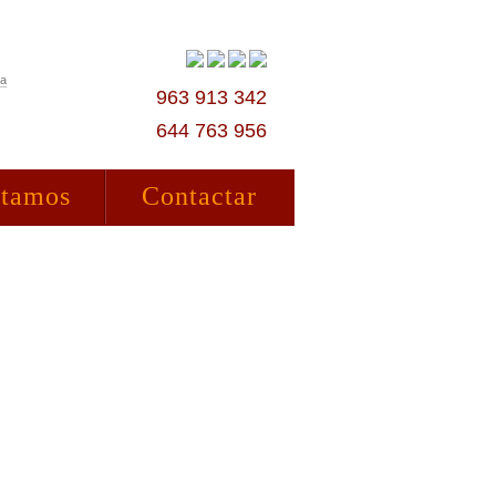
ta
963 913 342
644 763 956
stamos
Contactar