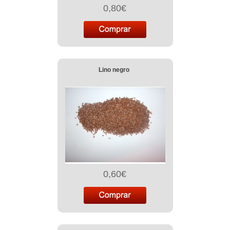
0,80€
Lino negro
0,60€