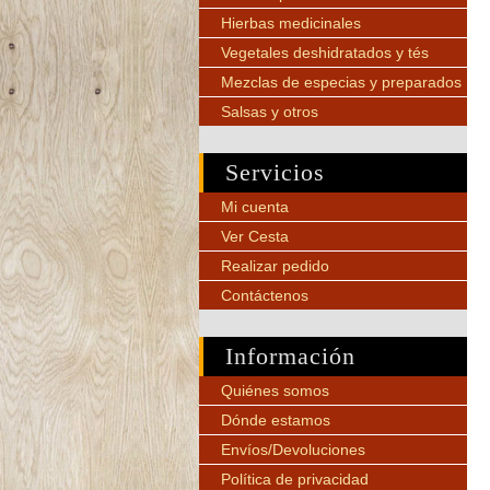
Hierbas medicinales
Vegetales deshidratados y tés
Mezclas de especias y preparados
Salsas y otros
Servicios
Mi cuenta
Ver Cesta
Realizar pedido
Contáctenos
Información
Quiénes somos
Dónde estamos
Envíos/Devoluciones
Política de privacidad