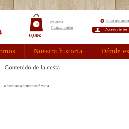
Crear una cuen
Ver cesta
0
Realizar pedido
Acceso clientes
0,00€
somos
Nuestra historia
Dónde e
Contenido de la cesta
Tu cesta de la compra está vacía