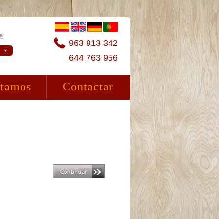
ta
963 913 342
644 763 956
stamos
Contactar