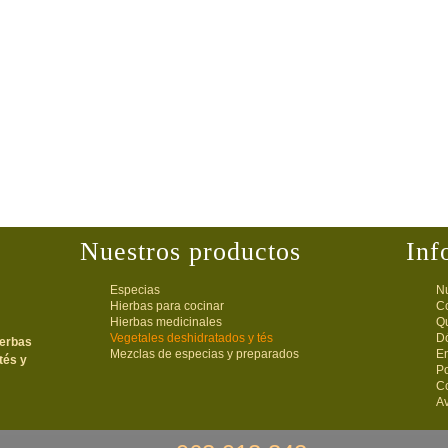
Nuestros productos
Inf
Especias
Nu
Hierbas para cocinar
C
Hierbas medicinales
Q
Vegetales deshidratados y tés
D
ierbas
Mezclas de especias y preparados
E
tés y
Po
C
Av