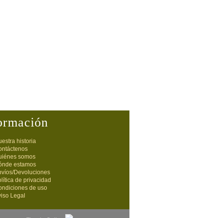
ormación
estra historia
ontáctenos
uiénes somos
ónde estamos
nvíos/Devoluciones
lítica de privacidad
ondiciones de uso
iso Legal