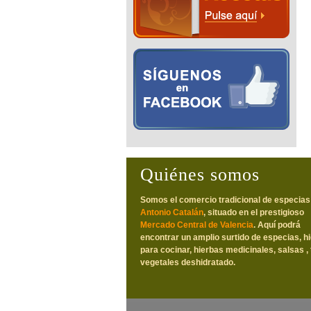
Quiénes somos
Somos el comercio tradicional de especias
Antonio Catalán
, situado en el prestigioso
Mercado Central de Valencia
. Aquí podrá
encontrar un amplio surtido de especias, h
para cocinar, hierbas medicinales, salsas , 
vegetales deshidratado.