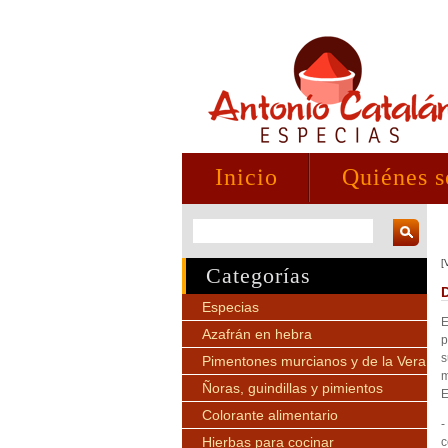
Inicio
Quiénes 
[
Categorías
Especias
E
Azafrán en hebra
p
s
Pimentones murcianos y de la Vera
m
Ñoras, guindillas y pimientos
E
Colorante alimentario
-
Hierbas para cocinar
c