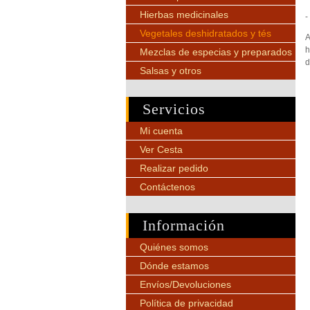
Hierbas medicinales
-
Vegetales deshidratados y tés
A
h
Mezclas de especias y preparados
d
Salsas y otros
Servicios
Mi cuenta
Ver Cesta
Realizar pedido
Contáctenos
Información
Quiénes somos
Dónde estamos
Envíos/Devoluciones
Política de privacidad