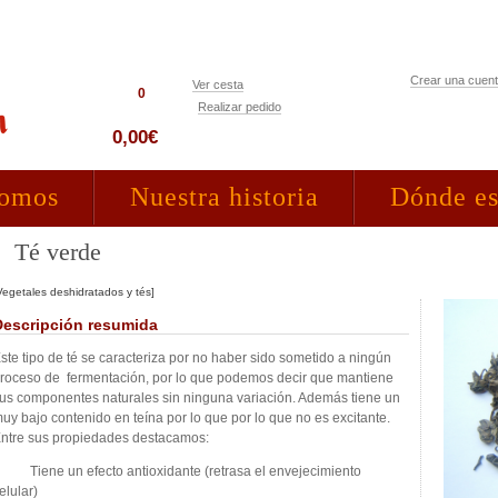
Crear una cuen
Ver cesta
0
Realizar pedido
Acceso clientes
0,00€
somos
Nuestra historia
Dónde e
Té verde
Vegetales deshidratados y tés]
Descripción resumida
ste tipo de té se caracteriza por no haber sido sometido a ningún
roceso de fermentación, por lo que podemos decir que mantiene
us componentes naturales sin ninguna variación. Además tiene un
uy bajo contenido en teína por lo que por lo que no es excitante.
ntre sus propiedades destacamos:
 Tiene un efecto antioxidante (retrasa el envejecimiento
elular)