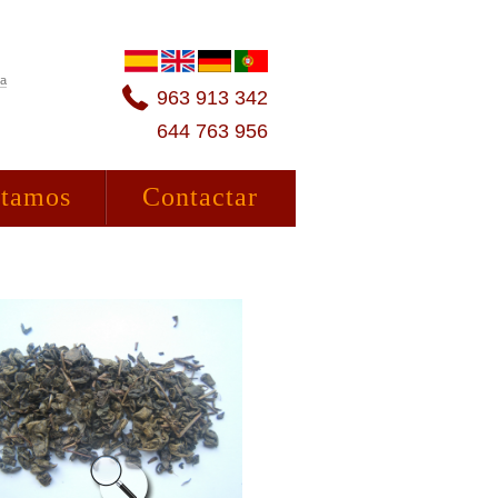
ta
963 913 342
644 763 956
stamos
Contactar