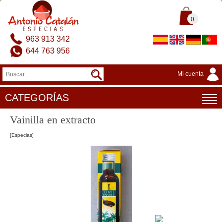
0
963 913 342
644 763 956
Mi cuenta
CATEGORÍAS
Vainilla en extracto
[Especias]