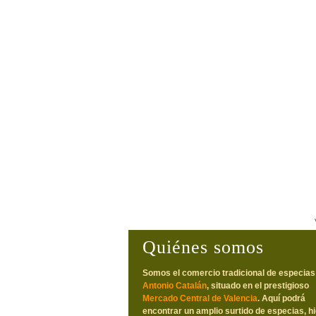
Quiénes somos
Somos el comercio tradicional de especias
Antonio Catalán
, situado en el prestigioso
Mercado Central de Valencia
. Aquí podrá
encontrar un amplio surtido de especias, h