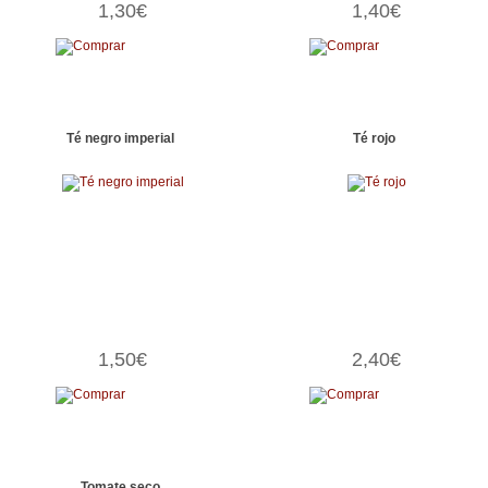
1,30€
1,40€
Té negro imperial
Té rojo
1,50€
2,40€
Tomate seco