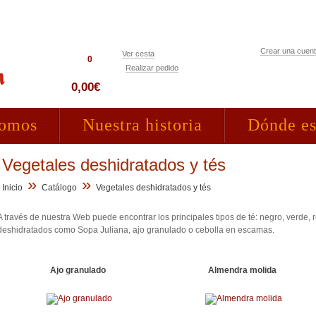
Crear una cuen
Ver cesta
0
Realizar pedido
Acceso clientes
0,00€
somos
Nuestra historia
Dónde e
Vegetales deshidratados y tés
»
»
Inicio
Catálogo
Vegetales deshidratados y tés
A través de nuestra Web puede encontrar los principales tipos de té: negro, verde
deshidratados como Sopa Juliana, ajo granulado o cebolla en escamas.
Ajo granulado
Almendra molida