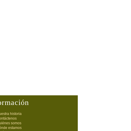
ormación
estra historia
ontáctenos
uiénes somos
ónde estamos