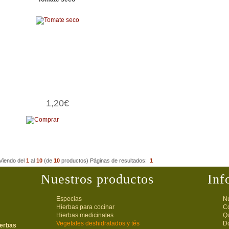
1,20€
Viendo del
1
al
10
(de
10
productos)
Páginas de resultados:
1
Nuestros productos
Inf
Especias
Nu
Hierbas para cocinar
C
Hierbas medicinales
Q
Vegetales deshidratados y tés
D
ierbas