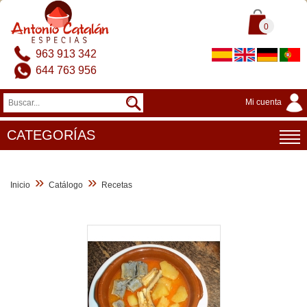
0
963 913 342
644 763 956
Mi cuenta
CATEGORÍAS
»
»
Inicio
Catálogo
Recetas