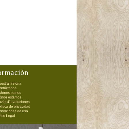
ormación
estra historia
ontáctenos
uiénes somos
ónde estamos
nvíos/Devoluciones
lítica de privacidad
ondiciones de uso
iso Legal