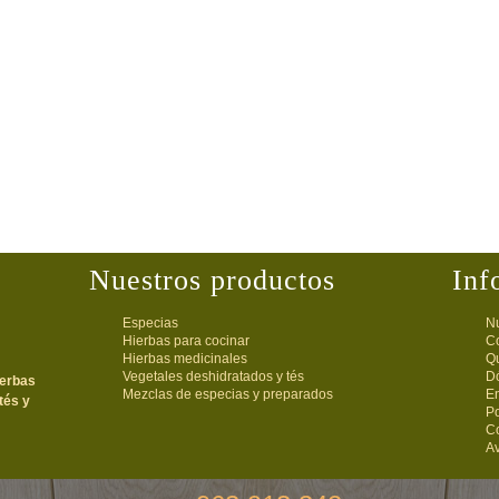
Nuestros productos
Inf
Especias
Nu
Hierbas para cocinar
C
Hierbas medicinales
Q
Vegetales deshidratados y tés
D
ierbas
Mezclas de especias y preparados
E
tés y
Po
C
Av