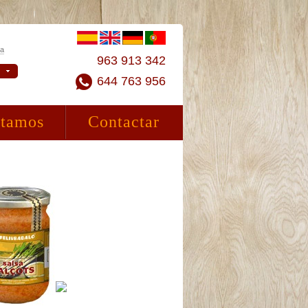
ta
963 913 342
644 763 956
stamos
Contactar