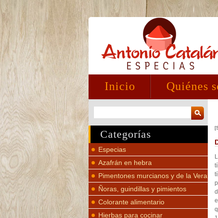
Inicio
Quiénes 
[
Categorías
Especias
L
Azafrán en hebra
t
t
Pimentones murcianos y de la Vera
p
Ñoras, guindillas y pimientos
d
e
Colorante alimentario
q
Hierbas para cocinar