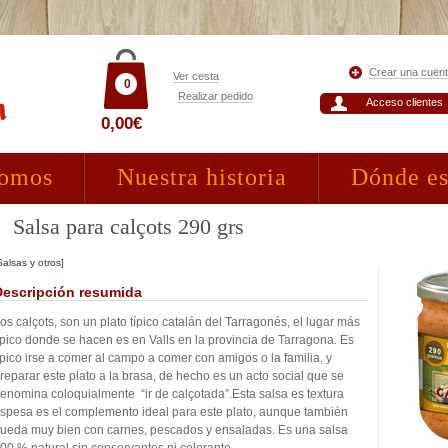
Crear una cuen
Ver cesta
0
Realizar pedido
Acceso clientes
0,00€
somos
Nuestra historia
Dónde e
Salsa para calçots 290 grs
Salsas y otros]
Descripción resumida
os calçots, son un plato típico catalán del Tarragonés, el lugar más
ípico donde se hacen es en Valls en la provincia de Tarragona. Es
ípico irse a comer al campo a comer con amigos o la familia, y
reparar este plato a la brasa, de hecho es un acto social que se
enomina coloquialmente “ir de calçotada”.Esta salsa es textura
spesa es el complemento ideal para este plato, aunque también
ueda muy bien con carnes, pescados y ensaladas. Es una salsa