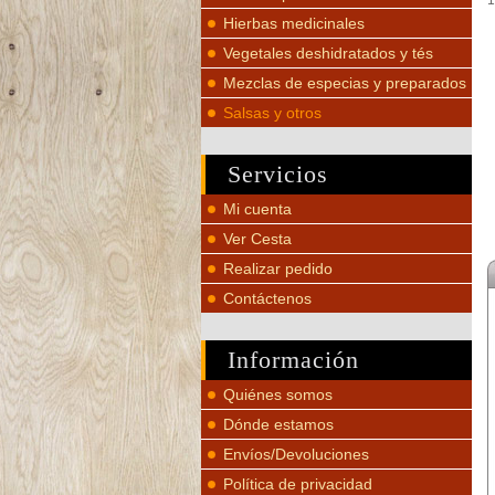
1
Hierbas medicinales
Vegetales deshidratados y tés
Mezclas de especias y preparados
Salsas y otros
Servicios
Mi cuenta
Ver Cesta
Realizar pedido
Contáctenos
Información
Quiénes somos
Dónde estamos
Envíos/Devoluciones
Política de privacidad