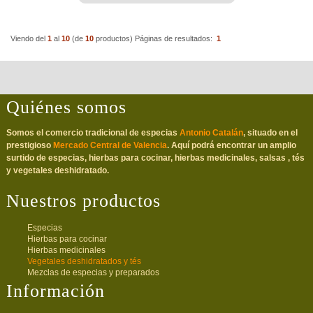
Viendo del
1
al
10
(de
10
productos)
Páginas de resultados:
1
Quiénes somos
Somos el comercio tradicional de especias
Antonio Catalán
, situado en el
prestigioso
Mercado Central de Valencia
. Aquí podrá encontrar un amplio
surtido de especias, hierbas para cocinar, hierbas medicinales, salsas , tés
y vegetales deshidratado.
Nuestros productos
Especias
Hierbas para cocinar
Hierbas medicinales
Vegetales deshidratados y tés
Mezclas de especias y preparados
Información