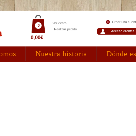
Crear una cuen
Ver cesta
0
Realizar pedido
Acceso clientes
0,00€
somos
Nuestra historia
Dónde e