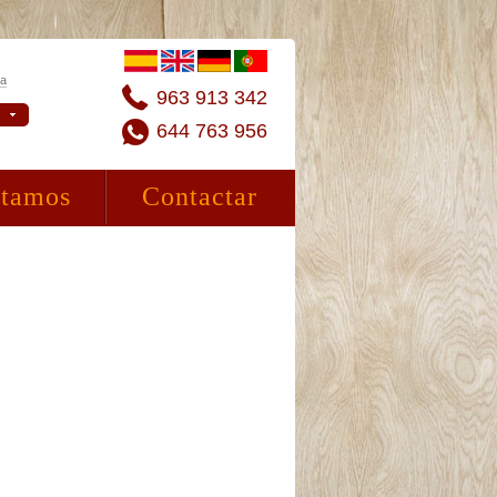
ta
963 913 342
644 763 956
stamos
Contactar