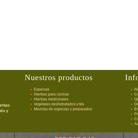
Nuestros productos
Inf
Especias
Nu
Hierbas para cocinar
C
Hierbas medicinales
Q
Vegetales deshidratados y tés
D
ierbas
Mezclas de especias y preparados
E
tés y
Po
C
Av