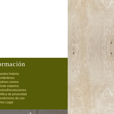
ormación
estra historia
ontáctenos
uiénes somos
ónde estamos
nvíos/Devoluciones
lítica de privacidad
ondiciones de uso
iso Legal