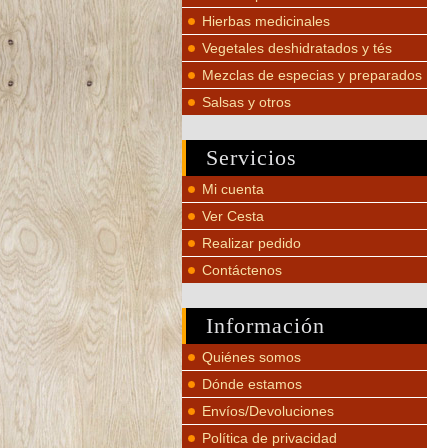
Hierbas medicinales
Vegetales deshidratados y tés
Mezclas de especias y preparados
Salsas y otros
Servicios
Mi cuenta
Ver Cesta
Realizar pedido
Contáctenos
Información
Quiénes somos
Dónde estamos
Envíos/Devoluciones
Política de privacidad