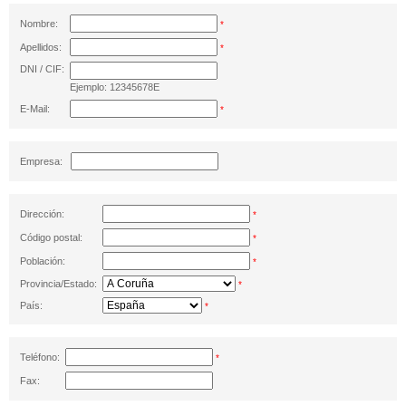
Nombre:
*
Apellidos:
*
DNI / CIF:
Ejemplo: 12345678E
E-Mail:
*
Empresa:
Dirección:
*
Código postal:
*
Población:
*
Provincia/Estado:
*
País:
*
Teléfono:
*
Fax: