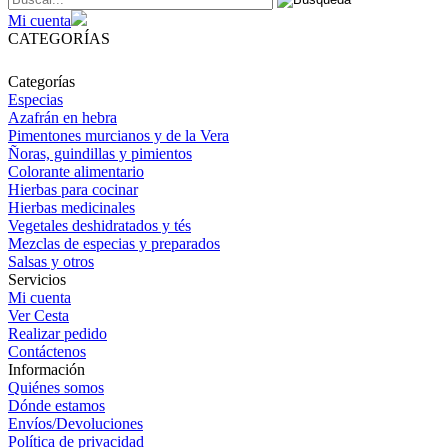
Mi cuenta
CATEGORÍAS
Categorías
Especias
Azafrán en hebra
Pimentones murcianos y de la Vera
Ñoras, guindillas y pimientos
Colorante alimentario
Hierbas para cocinar
Hierbas medicinales
Vegetales deshidratados y tés
Mezclas de especias y preparados
Salsas y otros
Servicios
Mi cuenta
Ver Cesta
Realizar pedido
Contáctenos
Información
Quiénes somos
Dónde estamos
Envíos/Devoluciones
Política de privacidad