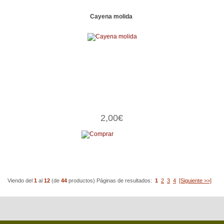
Cayena molida
2,00€
Viendo del
1
al
12
(de
44
productos)
Páginas de resultados:
1
2
3
4
[Siguiente >>]