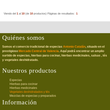
Viendo del
1
al
10
(de
10
productos)
Páginas de resultados:
1
Quiénes somos
Somos el comercio tradicional de especias
Antonio Catalán
, situado en el
prestigioso
Mercado Central de Valencia
. Aquí podrá encontrar un amplio
surtido de especias, hierbas para cocinar, hierbas medicinales, salsas , tés
y vegetales deshidratado.
Nuestros productos
Especias
Hierbas para cocinar
Hierbas medicinales
Vegetales deshidratados y tés
Mezclas de especias y preparados
Información