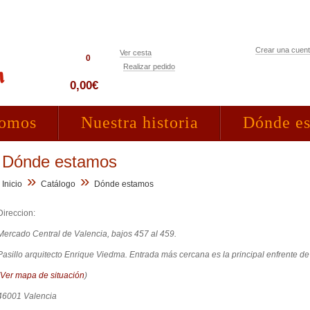
Crear una cuen
Ver cesta
0
Realizar pedido
Acceso clientes
0,00€
somos
Nuestra historia
Dónde e
Dónde estamos
»
»
Inicio
Catálogo
Dónde estamos
Direccion:
Mercado Central de Valencia, bajos 457 al 459.
Pasillo arquitecto Enrique Viedma. Entrada más cercana es la principal enfrente de 
(
Ver mapa de situación
)
46001 Valencia