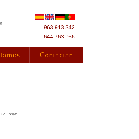
ta
963 913 342
644 763 956
stamos
Contactar
'La Lonja'