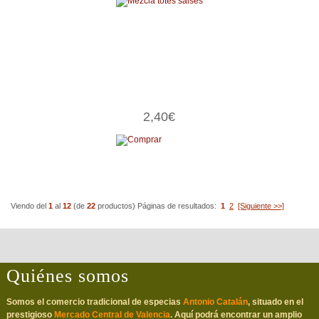
2,40€
Viendo del
1
al
12
(de
22
productos)
Páginas de resultados:
1
2
[Siguiente >>]
Quiénes somos
Somos el comercio tradicional de especias
Antonio Catalán
, situado en el
prestigioso
Mercado Central de Valencia
. Aquí podrá encontrar un amplio